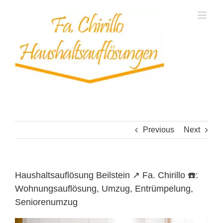
Skip
to
content
Previous
Next
Haushaltsauflösung Beilstein ↗️ Fa. Chirillo ☎️:
Wohnungsauflösung, Umzug, Entrümpelung,
Seniorenumzug