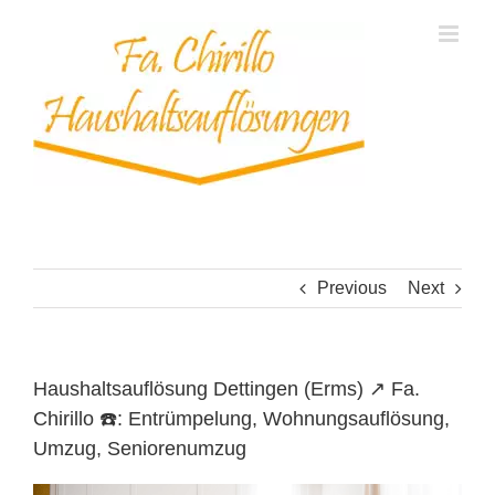
Skip
to
content
Previous
Next
Haushaltsauflösung Dettingen (Erms) ↗️ Fa.
Chirillo ☎️: Entrümpelung, Wohnungsauflösung,
Umzug, Seniorenumzug