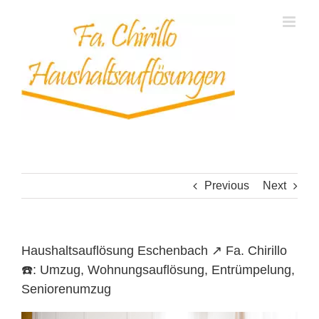
Skip
to
content
Previous
Next
Haushaltsauflösung Eschenbach ↗️ Fa. Chirillo
☎️: Umzug, Wohnungsauflösung, Entrümpelung,
Seniorenumzug