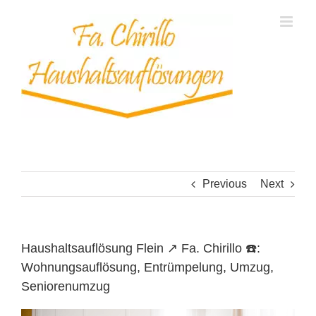
Skip
to
content
Previous
Next
Haushaltsauflösung Flein ↗️ Fa. Chirillo ☎️:
Wohnungsauflösung, Entrümpelung, Umzug,
Seniorenumzug