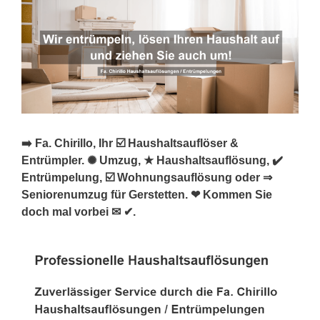
➡️ Fa. Chirillo, Ihr ☑️ Haushaltsauflöser &
Entrümpler. ✺ Umzug, ★ Haushaltsauflösung, ✔️
Entrümpelung, ☑️ Wohnungsauflösung oder ⇒
Seniorenumzug für Gerstetten. ❤ Kommen Sie
doch mal vorbei ✉ ✔.