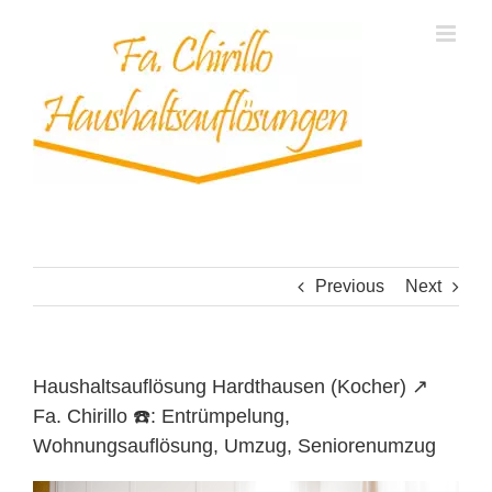
Skip
to
content
Previous
Next
Haushaltsauflösung Hardthausen (Kocher) ↗️
Fa. Chirillo ☎️: Entrümpelung,
Wohnungsauflösung, Umzug, Seniorenumzug