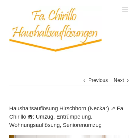
Skip
to
content
Previous
Next
Haushaltsauflösung Hirschhorn (Neckar) ↗️ Fa.
Chirillo ☎️: Umzug, Entrümpelung,
Wohnungsauflösung, Seniorenumzug