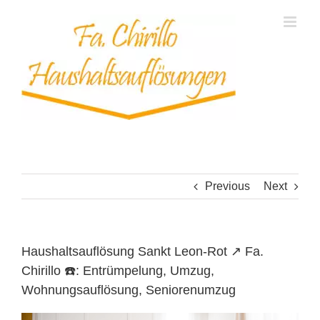
Skip
to
content
Previous
Next
Haushaltsauflösung Sankt Leon-Rot ↗️ Fa.
Chirillo ☎️: Entrümpelung, Umzug,
Wohnungsauflösung, Seniorenumzug