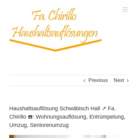
Skip
to
content
Previous
Next
Haushaltsauflösung Schwäbisch Hall ↗️ Fa.
Chirillo ☎️: Wohnungsauflösung, Entrümpelung,
Umzug, Seniorenumzug