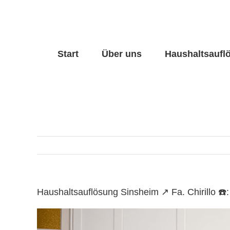
Skip
to
content
Start
Über uns
Haushaltsaufl
Haushaltsauflösung Sinsheim ↗️ Fa. Chirillo