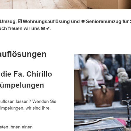
mzug, ☑️ Wohnungsauflösung und ✹ Seniorenumzug für Sins
uch freuen wir uns ✉ ✔.