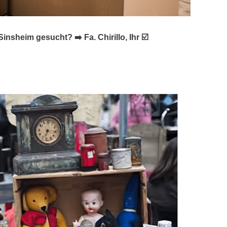
heim gesucht? ➡️ Fa. Chirillo, Ihr ☑️