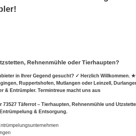
ler!
Utzstetten, Rehnenmühle oder Tierhaupten?
eter in Ihrer Gegend gesucht? ✓ Herzlich Willkommen. ★★★
en, Ruppertshofen, Mutlangen oder Leinzell, Durlangen, I
ser & Entrümpler. Termintreue macht uns aus
 für 73527 Täferrot – Tierhaupten, Rehnenmühle und Utzstet
Entrümpelung & Entsorgung.
Entrümpelungsunternehmen
ungen