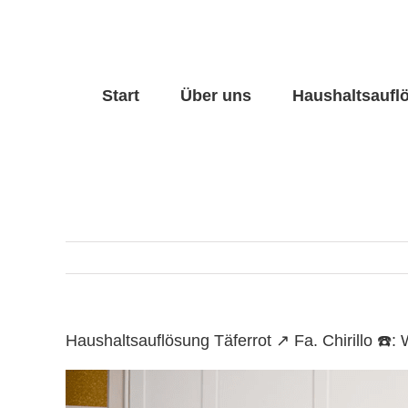
Skip
to
content
Start
Über uns
Haushaltsaufl
Haushaltsauflösung Täferrot ↗️ Fa. Chirillo 