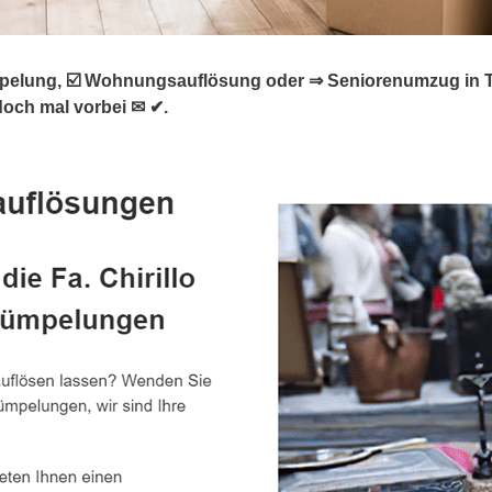
ung, ☑️ Wohnungsauflösung oder ⇒ Seniorenumzug in Täferr
och mal vorbei ✉ ✔.