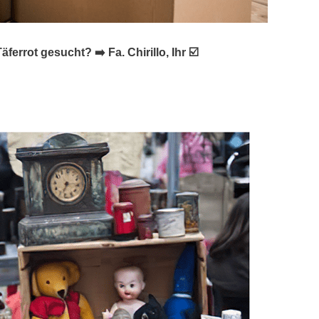
ot gesucht? ➡️ Fa. Chirillo, Ihr ☑️