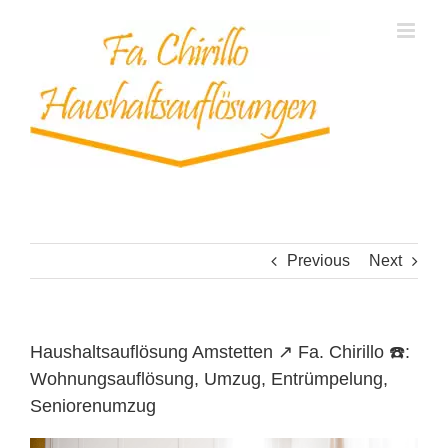
Skip
to
content
Previous
Next
Haushaltsauflösung Amstetten ↗️ Fa. Chirillo ☎️:
Wohnungsauflösung, Umzug, Entrümpelung,
Seniorenumzug