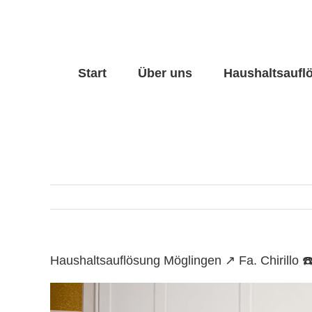
Skip
to
content
Start
Über uns
Haushaltsaufl
Haushaltsauflösung Möglingen ↗️ Fa. Chirill