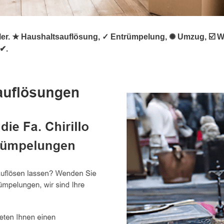
rümpler. ★ Haushaltsauflösung, ✓ Entrümpelung, ✺ Umzug, 
 ✔.