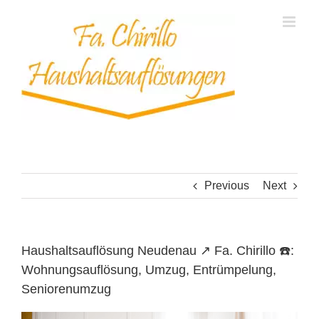
Skip
to
content
Previous
Next
Haushaltsauflösung Neudenau ↗️ Fa. Chirillo ☎️:
Wohnungsauflösung, Umzug, Entrümpelung,
Seniorenumzug