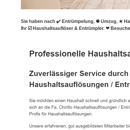
Sie haben nach ✔️ Entrümpelung, ✺ Umzug, ★ Hau
Ihr ☑️ Haushaltsauflöser & Entrümpler. ❤ Besuch