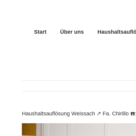
Skip
to
content
Start
Über uns
Haushaltsaufl
Haushaltsauflösung Weissach ↗️ Fa. Chirillo