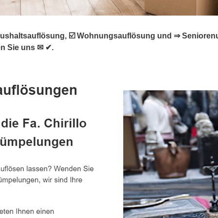
shaltsauflösung, ☑️ Wohnungsauflösung und ⇒ Seniorenum
en Sie uns ✉ ✔.